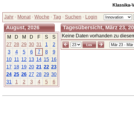
Klassika-
Jahr
·
Monat
·
Woche
·
Tag
·
Suchen
·
Login
August, 2026
Tagesübersicht, März 23, 2
Keine Daten vorhanden zu diesem
M
D
M
D
F
S
S
27
28
29
30
31
1
2
7
3
4
5
6
8
9
10
11
12
13
14
15
16
17
18
19
20
21
22
23
24
25
26
27
28
29
30
31
1
2
3
4
5
6