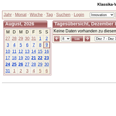
Klassika-
Jahr
·
Monat
·
Woche
·
Tag
·
Suchen
·
Login
August, 2026
Tagesübersicht, Dezember 8
Keine Daten vorhanden zu diesem
M
D
M
D
F
S
S
27
28
29
30
31
1
2
9
3
4
5
6
7
8
10
11
12
13
14
15
16
17
18
19
20
21
22
23
24
25
26
27
28
29
30
31
1
2
3
4
5
6