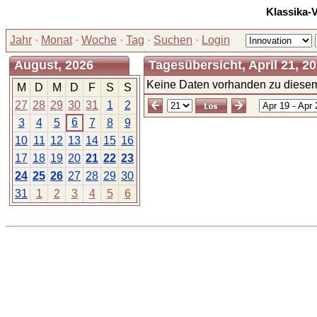
Klassika-
Jahr
·
Monat
·
Woche
·
Tag
·
Suchen
·
Login
August, 2026
Tagesübersicht, April 21, 2
Keine Daten vorhanden zu diesem
M
D
M
D
F
S
S
27
28
29
30
31
1
2
6
3
4
5
7
8
9
10
11
12
13
14
15
16
17
18
19
20
21
22
23
24
25
26
27
28
29
30
31
1
2
3
4
5
6