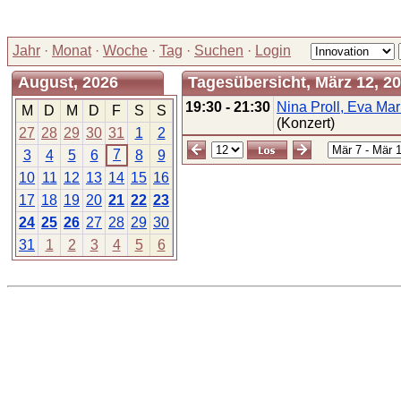
Jahr
·
Monat
·
Woche
·
Tag
·
Suchen
·
Login
August, 2026
Tagesübersicht, März 12, 2
19:30 - 21:30
Nina Proll, Eva Mar
M
D
M
D
F
S
S
(Konzert)
27
28
29
30
31
1
2
7
3
4
5
6
8
9
10
11
12
13
14
15
16
17
18
19
20
21
22
23
24
25
26
27
28
29
30
31
1
2
3
4
5
6