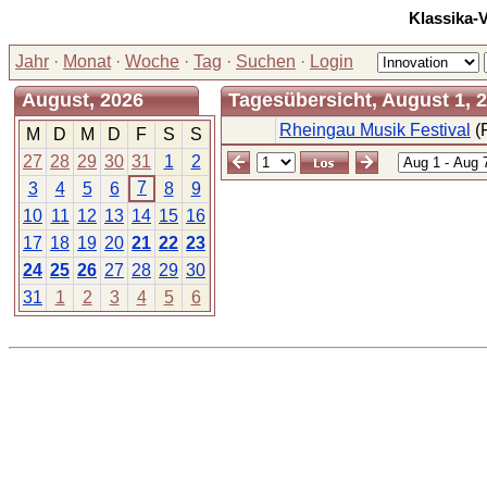
Klassika-
Jahr
·
Monat
·
Woche
·
Tag
·
Suchen
·
Login
August, 2026
Tagesübersicht, August 1, 
Rheingau Musik Festival
(F
M
D
M
D
F
S
S
27
28
29
30
31
1
2
7
3
4
5
6
8
9
10
11
12
13
14
15
16
17
18
19
20
21
22
23
24
25
26
27
28
29
30
31
1
2
3
4
5
6