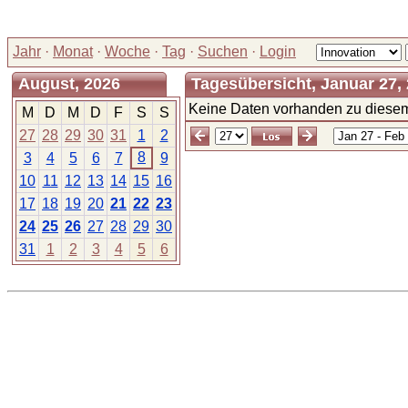
Jahr
·
Monat
·
Woche
·
Tag
·
Suchen
·
Login
August, 2026
Tagesübersicht, Januar 27,
Keine Daten vorhanden zu diesem
M
D
M
D
F
S
S
27
28
29
30
31
1
2
8
3
4
5
6
7
9
10
11
12
13
14
15
16
17
18
19
20
21
22
23
24
25
26
27
28
29
30
31
1
2
3
4
5
6