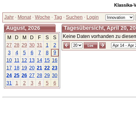
Klassika-
Jahr
·
Monat
·
Woche
·
Tag
·
Suchen
·
Login
August, 2026
Tagesübersicht, April 20, 2
Keine Daten vorhanden zu diesem
M
D
M
D
F
S
S
27
28
29
30
31
1
2
9
3
4
5
6
7
8
10
11
12
13
14
15
16
17
18
19
20
21
22
23
24
25
26
27
28
29
30
31
1
2
3
4
5
6