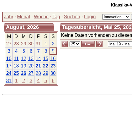
Klassika-
Jahr
·
Monat
·
Woche
·
Tag
·
Suchen
·
Login
August, 2026
Tagesübersicht, Mai 25, 20
Keine Daten vorhanden zu diesem
M
D
M
D
F
S
S
27
28
29
30
31
1
2
9
3
4
5
6
7
8
10
11
12
13
14
15
16
17
18
19
20
21
22
23
24
25
26
27
28
29
30
31
1
2
3
4
5
6