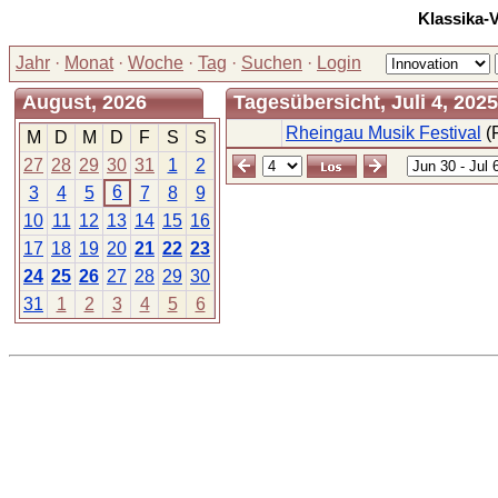
Klassika-
Jahr
·
Monat
·
Woche
·
Tag
·
Suchen
·
Login
August, 2026
Tagesübersicht, Juli 4, 2025
Rheingau Musik Festival
(F
M
D
M
D
F
S
S
27
28
29
30
31
1
2
6
3
4
5
7
8
9
10
11
12
13
14
15
16
17
18
19
20
21
22
23
24
25
26
27
28
29
30
31
1
2
3
4
5
6