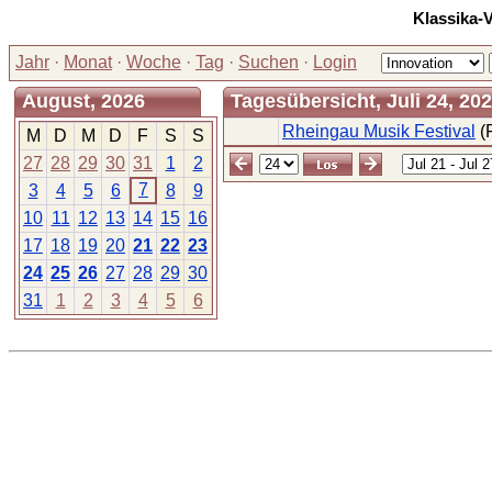
Klassika-
Jahr
·
Monat
·
Woche
·
Tag
·
Suchen
·
Login
August, 2026
Tagesübersicht, Juli 24, 20
Rheingau Musik Festival
(F
M
D
M
D
F
S
S
27
28
29
30
31
1
2
7
3
4
5
6
8
9
10
11
12
13
14
15
16
17
18
19
20
21
22
23
24
25
26
27
28
29
30
31
1
2
3
4
5
6