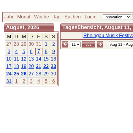
Jahr
·
Monat
·
Woche
·
Tag
·
Suchen
·
Login
August, 2026
Tagesübersicht, August 11,
Rheingau Musik Festiv
M
D
M
D
F
S
S
27
28
29
30
31
1
2
7
3
4
5
6
8
9
10
11
12
13
14
15
16
17
18
19
20
21
22
23
24
25
26
27
28
29
30
31
1
2
3
4
5
6