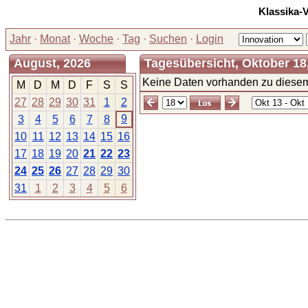
Klassika-
Jahr
·
Monat
·
Woche
·
Tag
·
Suchen
·
Login
August, 2026
Tagesübersicht, Oktober 18
Keine Daten vorhanden zu diesem
M
D
M
D
F
S
S
27
28
29
30
31
1
2
9
3
4
5
6
7
8
10
11
12
13
14
15
16
17
18
19
20
21
22
23
24
25
26
27
28
29
30
31
1
2
3
4
5
6