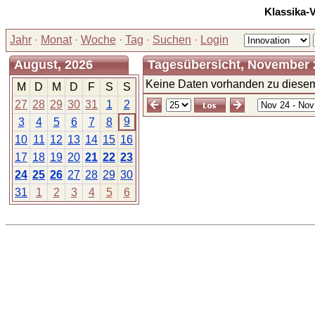
Klassika-
Jahr
·
Monat
·
Woche
·
Tag
·
Suchen
·
Login
August, 2026
Tagesübersicht, November 2
Keine Daten vorhanden zu diesem
M
D
M
D
F
S
S
27
28
29
30
31
1
2
9
3
4
5
6
7
8
10
11
12
13
14
15
16
17
18
19
20
21
22
23
24
25
26
27
28
29
30
31
1
2
3
4
5
6