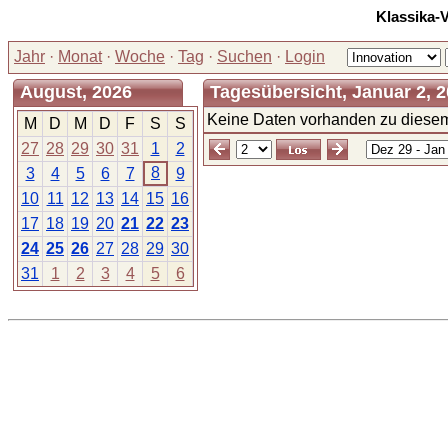
Klassika-
Jahr
·
Monat
·
Woche
·
Tag
·
Suchen
·
Login
August, 2026
Tagesübersicht, Januar 2, 2
Keine Daten vorhanden zu diesem
M
D
M
D
F
S
S
27
28
29
30
31
1
2
8
3
4
5
6
7
9
10
11
12
13
14
15
16
17
18
19
20
21
22
23
24
25
26
27
28
29
30
31
1
2
3
4
5
6