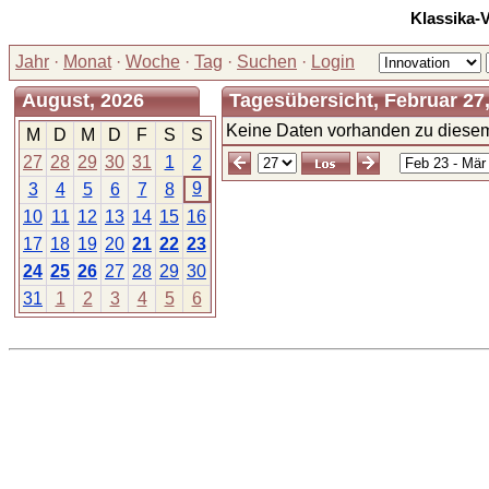
Klassika-
Jahr
·
Monat
·
Woche
·
Tag
·
Suchen
·
Login
August, 2026
Tagesübersicht, Februar 27,
Keine Daten vorhanden zu diesem
M
D
M
D
F
S
S
27
28
29
30
31
1
2
9
3
4
5
6
7
8
10
11
12
13
14
15
16
17
18
19
20
21
22
23
24
25
26
27
28
29
30
31
1
2
3
4
5
6