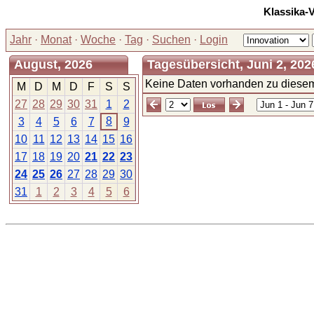
Klassika-
Jahr
·
Monat
·
Woche
·
Tag
·
Suchen
·
Login
August, 2026
Tagesübersicht, Juni 2, 202
Keine Daten vorhanden zu diesem
M
D
M
D
F
S
S
27
28
29
30
31
1
2
8
3
4
5
6
7
9
10
11
12
13
14
15
16
17
18
19
20
21
22
23
24
25
26
27
28
29
30
31
1
2
3
4
5
6