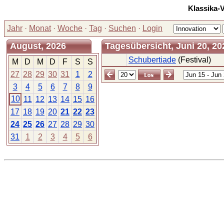
Klassika-
Jahr
·
Monat
·
Woche
·
Tag
·
Suchen
·
Login
August, 2026
Tagesübersicht, Juni 20, 2
Schubertiade
(Festival)
M
D
M
D
F
S
S
27
28
29
30
31
1
2
3
4
5
6
7
8
9
10
11
12
13
14
15
16
17
18
19
20
21
22
23
24
25
26
27
28
29
30
31
1
2
3
4
5
6