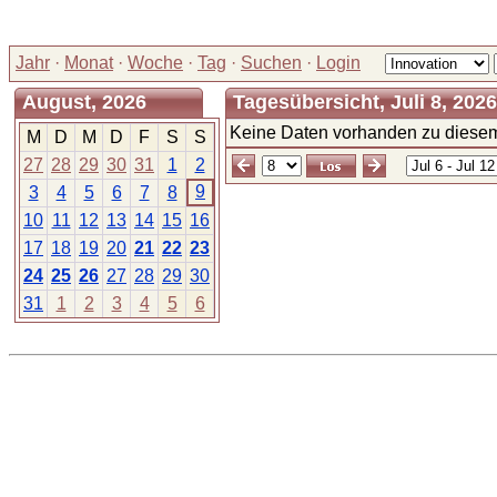
Jahr
·
Monat
·
Woche
·
Tag
·
Suchen
·
Login
August, 2026
Tagesübersicht, Juli 8, 202
Keine Daten vorhanden zu diesem
M
D
M
D
F
S
S
27
28
29
30
31
1
2
9
3
4
5
6
7
8
10
11
12
13
14
15
16
17
18
19
20
21
22
23
24
25
26
27
28
29
30
31
1
2
3
4
5
6