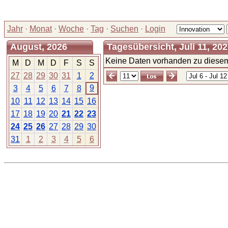
Jahr
·
Monat
·
Woche
·
Tag
·
Suchen
·
Login
August, 2026
Tagesübersicht, Juli 11, 20
Keine Daten vorhanden zu diesem
M
D
M
D
F
S
S
27
28
29
30
31
1
2
9
3
4
5
6
7
8
10
11
12
13
14
15
16
17
18
19
20
21
22
23
24
25
26
27
28
29
30
31
1
2
3
4
5
6