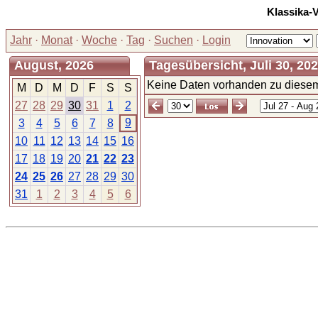
Klassika-
Jahr
·
Monat
·
Woche
·
Tag
·
Suchen
·
Login
August, 2026
Tagesübersicht, Juli 30, 20
Keine Daten vorhanden zu diesem
M
D
M
D
F
S
S
27
28
29
30
31
1
2
9
3
4
5
6
7
8
10
11
12
13
14
15
16
17
18
19
20
21
22
23
24
25
26
27
28
29
30
31
1
2
3
4
5
6