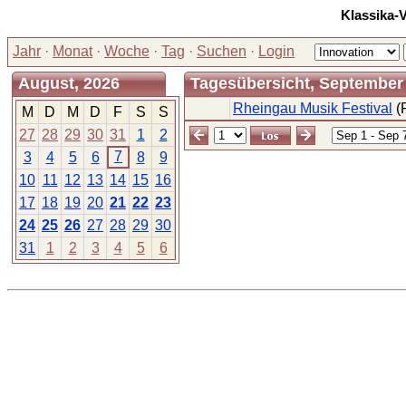
Klassika-
Jahr
·
Monat
·
Woche
·
Tag
·
Suchen
·
Login
August, 2026
Tagesübersicht, September 
Rheingau Musik Festival
(F
M
D
M
D
F
S
S
27
28
29
30
31
1
2
7
3
4
5
6
8
9
10
11
12
13
14
15
16
17
18
19
20
21
22
23
24
25
26
27
28
29
30
31
1
2
3
4
5
6