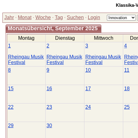
Klassika-
Jahr
·
Monat
·
Woche
·
Tag
·
Suchen
·
Login
Monatsübersicht, September 2025
Montag
Dienstag
Mittwoch
Don
1
2
3
4
Rheingau Musik
Rheingau Musik
Rheingau Musik
Rhein
Festival
Festival
Festival
Festiv
8
9
10
11
15
16
17
18
22
23
24
25
29
30