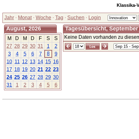
Klassika-
Jahr
·
Monat
·
Woche
·
Tag
·
Suchen
·
Login
August, 2026
Tagesübersicht, September 
Keine Daten vorhanden zu diesem
M
D
M
D
F
S
S
27
28
29
30
31
1
2
8
3
4
5
6
7
9
10
11
12
13
14
15
16
17
18
19
20
21
22
23
24
25
26
27
28
29
30
31
1
2
3
4
5
6