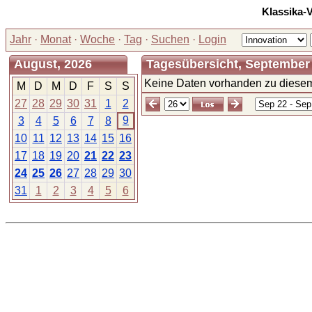
Klassika-
Jahr
·
Monat
·
Woche
·
Tag
·
Suchen
·
Login
August, 2026
Tagesübersicht, September 
Keine Daten vorhanden zu diesem
M
D
M
D
F
S
S
27
28
29
30
31
1
2
9
3
4
5
6
7
8
10
11
12
13
14
15
16
17
18
19
20
21
22
23
24
25
26
27
28
29
30
31
1
2
3
4
5
6