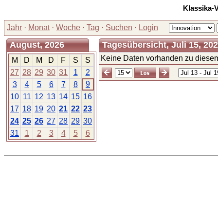
Klassika-
Jahr
·
Monat
·
Woche
·
Tag
·
Suchen
·
Login
August, 2026
Tagesübersicht, Juli 15, 20
Keine Daten vorhanden zu diesem
M
D
M
D
F
S
S
27
28
29
30
31
1
2
9
3
4
5
6
7
8
10
11
12
13
14
15
16
17
18
19
20
21
22
23
24
25
26
27
28
29
30
31
1
2
3
4
5
6