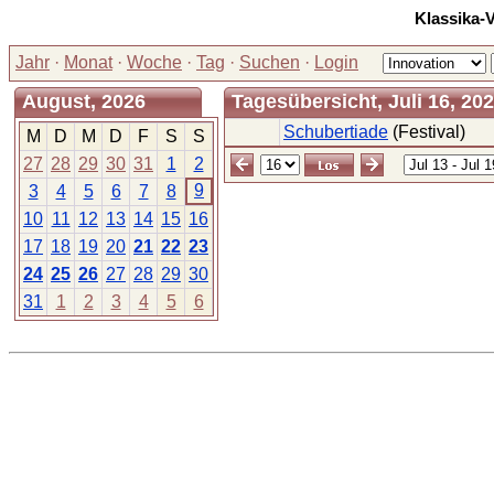
Klassika-
Jahr
·
Monat
·
Woche
·
Tag
·
Suchen
·
Login
August, 2026
Tagesübersicht, Juli 16, 20
Schubertiade
(Festival)
M
D
M
D
F
S
S
27
28
29
30
31
1
2
9
3
4
5
6
7
8
10
11
12
13
14
15
16
17
18
19
20
21
22
23
24
25
26
27
28
29
30
31
1
2
3
4
5
6