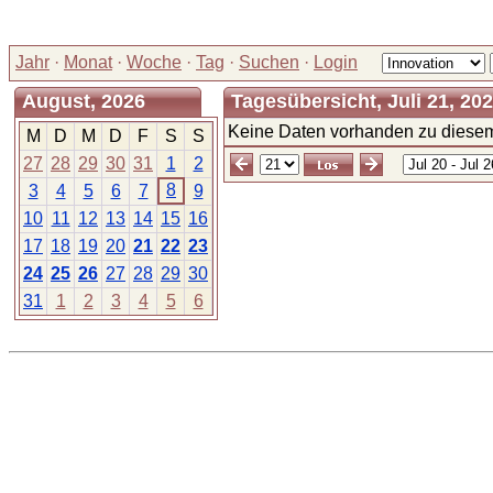
Jahr
·
Monat
·
Woche
·
Tag
·
Suchen
·
Login
August, 2026
Tagesübersicht, Juli 21, 20
Keine Daten vorhanden zu diesem
M
D
M
D
F
S
S
27
28
29
30
31
1
2
8
3
4
5
6
7
9
10
11
12
13
14
15
16
17
18
19
20
21
22
23
24
25
26
27
28
29
30
31
1
2
3
4
5
6