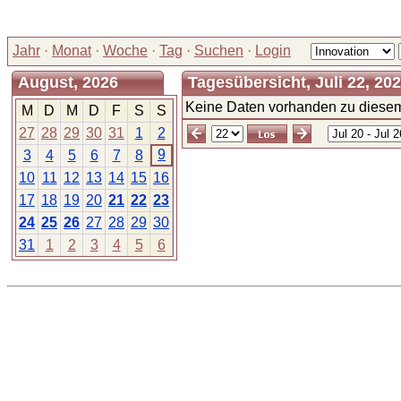
Jahr
·
Monat
·
Woche
·
Tag
·
Suchen
·
Login
August, 2026
Tagesübersicht, Juli 22, 20
Keine Daten vorhanden zu diesem
M
D
M
D
F
S
S
27
28
29
30
31
1
2
9
3
4
5
6
7
8
10
11
12
13
14
15
16
17
18
19
20
21
22
23
24
25
26
27
28
29
30
31
1
2
3
4
5
6