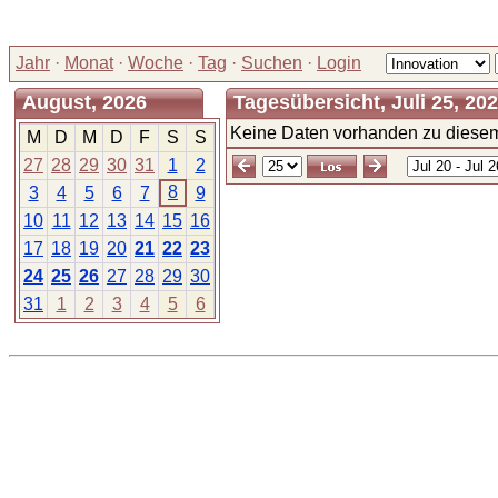
Jahr
·
Monat
·
Woche
·
Tag
·
Suchen
·
Login
August, 2026
Tagesübersicht, Juli 25, 20
Keine Daten vorhanden zu diesem
M
D
M
D
F
S
S
27
28
29
30
31
1
2
8
3
4
5
6
7
9
10
11
12
13
14
15
16
17
18
19
20
21
22
23
24
25
26
27
28
29
30
31
1
2
3
4
5
6