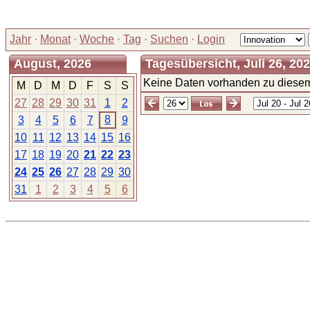
Jahr
·
Monat
·
Woche
·
Tag
·
Suchen
·
Login
August, 2026
Tagesübersicht, Juli 26, 20
Keine Daten vorhanden zu diesem
M
D
M
D
F
S
S
27
28
29
30
31
1
2
8
3
4
5
6
7
9
10
11
12
13
14
15
16
17
18
19
20
21
22
23
24
25
26
27
28
29
30
31
1
2
3
4
5
6