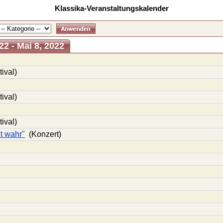
Klassika-Veranstaltungskalender
2 - Mai 8, 2022
ival)
ival)
ival)
ht wahr"
(Konzert)