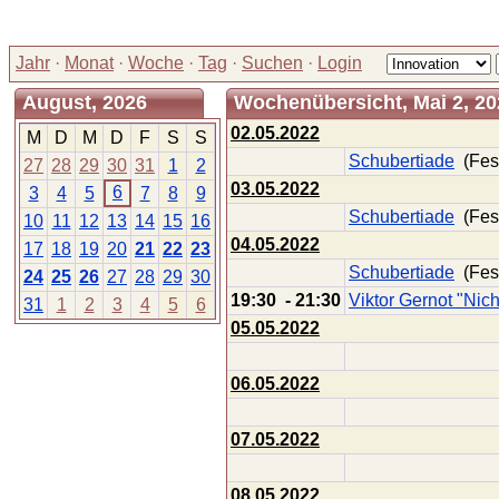
Jahr
·
Monat
·
Woche
·
Tag
·
Suchen
·
Login
August, 2026
Wochenübersicht, Mai 2, 202
02.05.2022
M
D
M
D
F
S
S
Schubertiade
(Fest
27
28
29
30
31
1
2
03.05.2022
6
3
4
5
7
8
9
Schubertiade
(Fest
10
11
12
13
14
15
16
04.05.2022
17
18
19
20
21
22
23
Schubertiade
(Fest
24
25
26
27
28
29
30
19:30 - 21:30
Viktor Gernot "Nic
31
1
2
3
4
5
6
05.05.2022
06.05.2022
07.05.2022
08.05.2022