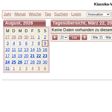
Klassika-
Jahr
·
Monat
·
Woche
·
Tag
·
Suchen
·
Login
August, 2026
Tagesübersicht, März 22, 2
Keine Daten vorhanden zu diesem
M
D
M
D
F
S
S
27
28
29
30
31
1
2
9
3
4
5
6
7
8
10
11
12
13
14
15
16
17
18
19
20
21
22
23
24
25
26
27
28
29
30
31
1
2
3
4
5
6