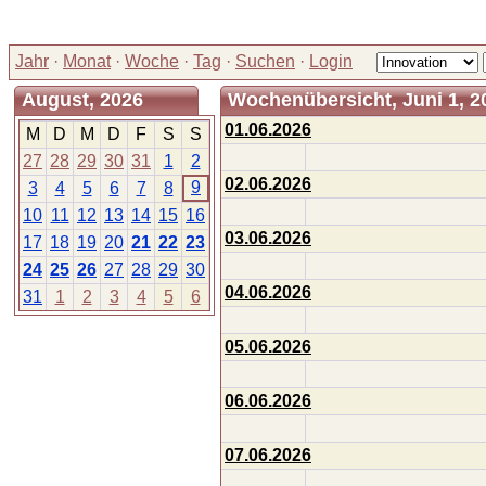
Jahr
·
Monat
·
Woche
·
Tag
·
Suchen
·
Login
August, 2026
Wochenübersicht, Juni 1, 20
01.06.2026
M
D
M
D
F
S
S
27
28
29
30
31
1
2
02.06.2026
9
3
4
5
6
7
8
10
11
12
13
14
15
16
03.06.2026
17
18
19
20
21
22
23
24
25
26
27
28
29
30
04.06.2026
31
1
2
3
4
5
6
05.06.2026
06.06.2026
07.06.2026