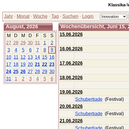
Klassika-
Jahr
·
Monat
·
Woche
·
Tag
·
Suchen
·
Login
August, 2026
Wochenübersicht, Juni 15, 2
15.06.2026
M
D
M
D
F
S
S
27
28
29
30
31
1
2
16.06.2026
9
3
4
5
6
7
8
10
11
12
13
14
15
16
17.06.2026
17
18
19
20
21
22
23
24
25
26
27
28
29
30
18.06.2026
31
1
2
3
4
5
6
19.06.2026
Schubertiade
(Festival)
20.06.2026
Schubertiade
(Festival)
21.06.2026
Schubertiade
(Festival)